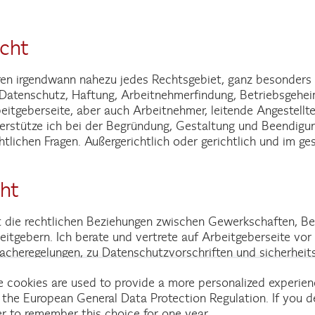
echt
hren irgendwann nahezu jedes Rechtsgebiet, ganz besonders
 Datenschutz, Haftung, Arbeitnehmerfindung, Betriebsgehe
eitgeberseite, aber auch Arbeitnehmer, leitende Angestellt
terstütze ich bei der Begründung, Gestaltung und Beendigu
htlichen Fragen. Außergerichtlich oder gerichtlich und im g
cht
lt die rechtlichen Beziehungen zwischen Gewerkschaften, Be
tgebern. Ich berate und vertrete auf Arbeitgeberseite vor 
racheregelungen, zu Datenschutzvorschriften und sicherhei
 cookies are used to provide a more personalized experien
the European General Data Protection Regulation. If you de
er to remember this choice for one year.