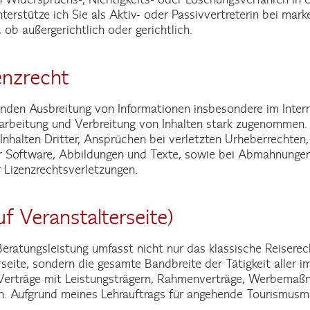
terstütze ich Sie als Aktiv- oder Passivvertreterin bei mar
b außergerichtlich oder gerichtlich.
enzrecht
erenden Ausbreitung von Informationen insbesondere im Inter
arbeitung und Verbreitung von Inhalten stark zugenommen. I
halten Dritter, Ansprüchen bei verletzten Urheberrechten,
ür Software, Abbildungen und Texte, sowie bei Abmahnungen
 Lizenzrechtsverletzungen.
f Veranstalterseite)
eratungsleistung umfasst nicht nur das klassische Reiserec
erseite, sondern die gesamte Bandbreite der Tätigkeit aller i
 Verträge mit Leistungsträgern, Rahmenverträge, Werbema
en. Aufgrund meines Lehrauftrags für angehende Tourismusm