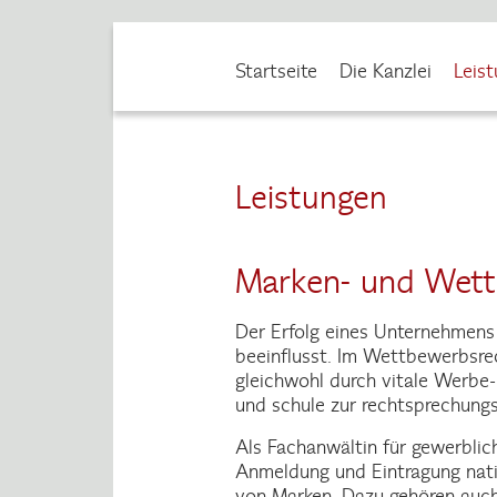
Zum
Inhalt
Startseite
Die Kanzlei
Leis
springen
Leistungen
Marken- und Wett
Der Erfolg eines Unternehmens
beeinflusst. Im Wettbewerbsrec
gleichwohl durch vitale Werbe
und schule zur rechtsprechung
Als Fachanwältin für gewerblic
Anmeldung und Eintragung natio
von Marken. Dazu gehören auch