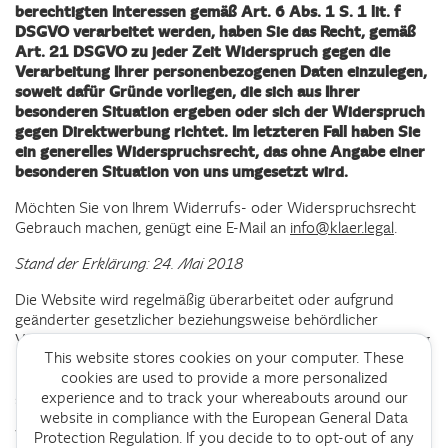
berechtigten Interessen gemäß Art. 6 Abs. 1 S. 1 lit. f
DSGVO verarbeitet werden, haben Sie das Recht, gemäß
Art. 21 DSGVO zu jeder Zeit Widerspruch gegen die
Verarbeitung Ihrer personenbezogenen Daten einzulegen,
soweit dafür Gründe vorliegen, die sich aus Ihrer
besonderen Situation ergeben oder sich der Widerspruch
gegen Direktwerbung richtet. Im letzteren Fall haben Sie
ein generelles Widerspruchsrecht, das ohne Angabe einer
besonderen Situation von uns umgesetzt wird.
Möchten Sie von Ihrem Widerrufs- oder Widerspruchsrecht
Gebrauch machen, genügt eine E-Mail an
info@klaer.legal
.
Stand der Erklärung: 24. Mai 2018
Die Website wird regelmäßig überarbeitet oder aufgrund
geänderter gesetzlicher beziehungsweise behördlicher
Vorgaben geändert. Die jeweils aktuelle Datenschutzerklärung
This website stores cookies on your computer. These
kann jederzeit auf der Website unter
cookies are used to provide a more personalized
https://www.klaer.legal/datenschutz abgerufen und
experience and to track your whereabouts around our
ausgedruckt werden.
website in compliance with the European General Data
Wenn Sie weitere Fragen haben, setzen Sie sich bitte mit mir
Protection Regulation. If you decide to to opt-out of any